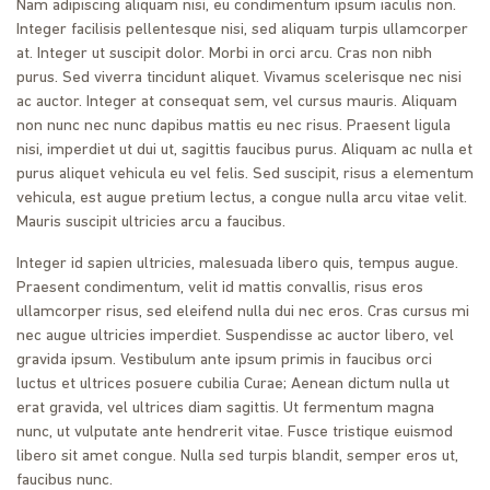
Nam adipiscing aliquam nisi, eu condimentum ipsum iaculis non.
Integer facilisis pellentesque nisi, sed aliquam turpis ullamcorper
at. Integer ut suscipit dolor. Morbi in orci arcu. Cras non nibh
purus. Sed viverra tincidunt aliquet. Vivamus scelerisque nec nisi
ac auctor. Integer at consequat sem, vel cursus mauris. Aliquam
non nunc nec nunc dapibus mattis eu nec risus. Praesent ligula
nisi, imperdiet ut dui ut, sagittis faucibus purus. Aliquam ac nulla et
purus aliquet vehicula eu vel felis. Sed suscipit, risus a elementum
vehicula, est augue pretium lectus, a congue nulla arcu vitae velit.
Mauris suscipit ultricies arcu a faucibus.
Integer id sapien ultricies, malesuada libero quis, tempus augue.
Praesent condimentum, velit id mattis convallis, risus eros
ullamcorper risus, sed eleifend nulla dui nec eros. Cras cursus mi
nec augue ultricies imperdiet. Suspendisse ac auctor libero, vel
gravida ipsum. Vestibulum ante ipsum primis in faucibus orci
luctus et ultrices posuere cubilia Curae; Aenean dictum nulla ut
erat gravida, vel ultrices diam sagittis. Ut fermentum magna
nunc, ut vulputate ante hendrerit vitae. Fusce tristique euismod
libero sit amet congue. Nulla sed turpis blandit, semper eros ut,
faucibus nunc.