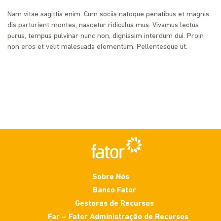
Nam vitae sagittis enim. Cum sociis natoque penatibus et magnis
dis parturient montes, nascetur ridiculus mus. Vivamus lectus
purus, tempus pulvinar nunc non, dignissim interdum dui. Proin
non eros et velit malesuada elementum. Pellentesque ut.
Sobre Nós
Banco Fator
Gestoras de Recursos
Far – Fator Administração de Recursos