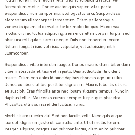
rutrum lorem, non feugiat felis. Sed at adipiscing lectus, vel
fermentum metus. Donec auctor quis sapien vitae porta.
Suspendisse non tempor nisi, sed egestas orci. Suspendisse
elementum ullamcorper fermentum. Etiam pellentesque
venenatis ipsum, id convallis tortor molestie quis. Maecenas
mollis, orci ac luctus adipiscing, sem eros ullamcorper turpis, sed
pharetra mi ligula sit amet neque. Duis non imperdiet lorem.
Nullam feugiat risus vel risus vulputate, vel adipiscing nibh
ullamcorper.
Suspendisse vitae interdum augue. Donec mauris diam, bibendum
vitae malesuada et, laoreet in justo. Duis sollicitudin tincidunt
mattis. Etiam non enim id nunc dapibus rhoncus eget ut tellus.
Donec eu libero at leo porttitor dignissim. Mauris lobortis et orci
eu suscipit. Cras fringilla ante nec ipsum aliquam tempus. Nunc in
dapibus tellus. Maecenas cursus semper turpis quis pharetra.
Phasellus ultrices nisi id dui facilisis varius.
Morbi sit amet enim dui. Sed non iaculis velit. Nunc quis augue
laoreet, dignissim justo ut, convallis ante. Ut ut mollis lorem.
Integer aliquam, magna sed pulvinar luctus, diam enim pulvinar