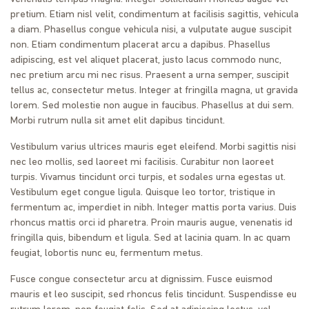
pretium. Etiam nisl velit, condimentum at facilisis sagittis, vehicula
a diam. Phasellus congue vehicula nisi, a vulputate augue suscipit
non. Etiam condimentum placerat arcu a dapibus. Phasellus
adipiscing, est vel aliquet placerat, justo lacus commodo nunc,
nec pretium arcu mi nec risus. Praesent a urna semper, suscipit
tellus ac, consectetur metus. Integer at fringilla magna, ut gravida
lorem. Sed molestie non augue in faucibus. Phasellus at dui sem.
Morbi rutrum nulla sit amet elit dapibus tincidunt.
Vestibulum varius ultrices mauris eget eleifend. Morbi sagittis nisi
nec leo mollis, sed laoreet mi facilisis. Curabitur non laoreet
turpis. Vivamus tincidunt orci turpis, et sodales urna egestas ut.
Vestibulum eget congue ligula. Quisque leo tortor, tristique in
fermentum ac, imperdiet in nibh. Integer mattis porta varius. Duis
rhoncus mattis orci id pharetra. Proin mauris augue, venenatis id
fringilla quis, bibendum et ligula. Sed at lacinia quam. In ac quam
feugiat, lobortis nunc eu, fermentum metus.
Fusce congue consectetur arcu at dignissim. Fusce euismod
mauris et leo suscipit, sed rhoncus felis tincidunt. Suspendisse eu