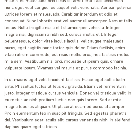
mauris, eu malesuada orci lacus sit amet erat. Duis accumsan
nunc eget velit congue, eu aliquet velit venenatis. Aenean pulvinar
ultrices lorem et malesuada. Curabitur interdum ut odio et
consequat. Nunc lobortis erat vel auctor ullamcorper. Nam ut felis
lectus. Nulla fringilla nisi a elit ullamcorper vehicula. Integer
magna nisi, dignissim a nibh sed, cursus mollis elit. Integer
pellentesque, dolor vitae iaculis iaculis, velit augue malesuada
purus, eget sagittis nunc tortor quis dolor. Etiam facilisis, enim
vitae rutrum commodo, est risus mollis eros, nec facilisis metus
mi a sem. Vestibulum nisi orci, molestie ut ipsum quis, ornare
vulputate ipsum. Vivamus vel mauris et purus commodo lacinia.
In ut mauris eget velit tincidunt facilisis. Fusce eget sollicitudin
ante. Phasellus luctus ut felis eu gravida. Etiam vel fermentum
justo. Integer tristique cursus vehicula. Donec vel tristique velit. In
eu metus ac nibh pretium luctus non quis lorem. Sed at mi a
magna lobortis aliquam. Ut placerat euismod purus at semper.
Proin elementum leo in suscipit fringilla. Sed egestas pharetra
dui. Vestibulum eget iaculis elit, cursus venenatis nibh. In eleifend
dapibus quam eget ultrices.