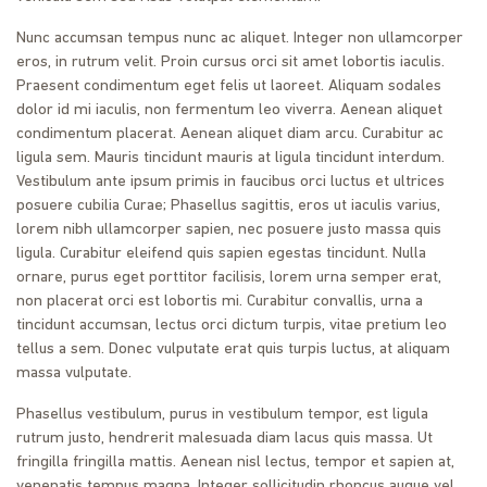
Nunc accumsan tempus nunc ac aliquet. Integer non ullamcorper
eros, in rutrum velit. Proin cursus orci sit amet lobortis iaculis.
Praesent condimentum eget felis ut laoreet. Aliquam sodales
dolor id mi iaculis, non fermentum leo viverra. Aenean aliquet
condimentum placerat. Aenean aliquet diam arcu. Curabitur ac
ligula sem. Mauris tincidunt mauris at ligula tincidunt interdum.
Vestibulum ante ipsum primis in faucibus orci luctus et ultrices
posuere cubilia Curae; Phasellus sagittis, eros ut iaculis varius,
lorem nibh ullamcorper sapien, nec posuere justo massa quis
ligula. Curabitur eleifend quis sapien egestas tincidunt. Nulla
ornare, purus eget porttitor facilisis, lorem urna semper erat,
non placerat orci est lobortis mi. Curabitur convallis, urna a
tincidunt accumsan, lectus orci dictum turpis, vitae pretium leo
tellus a sem. Donec vulputate erat quis turpis luctus, at aliquam
massa vulputate.
Phasellus vestibulum, purus in vestibulum tempor, est ligula
rutrum justo, hendrerit malesuada diam lacus quis massa. Ut
fringilla fringilla mattis. Aenean nisl lectus, tempor et sapien at,
venenatis tempus magna. Integer sollicitudin rhoncus augue vel