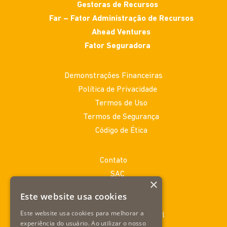
Gestoras de Recursos
Far – Fator Administração de Recursos
Ahead Ventures
Fator Seguradora
Demonstrações Financeiras
Política de Privacidade
Termos de Uso
Termos de Segurança
Código de Ética
Contato
SAC
×
Ouvidoria
Este website usa cookies
Canal de denúncia
Este website usa cookies para melhorar a
Deficiente Auditivo e visual
experiência do usuário. Ao utilizar o nosso