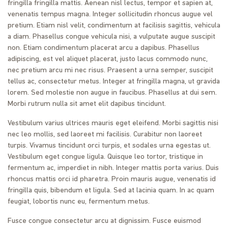
fringilla fringilla mattis. Aenean nisl lectus, tempor et sapien at,
venenatis tempus magna. Integer sollicitudin rhoncus augue vel
pretium. Etiam nisl velit, condimentum at facilisis sagittis, vehicula
a diam. Phasellus congue vehicula nisi, a vulputate augue suscipit
non. Etiam condimentum placerat arcu a dapibus. Phasellus
adipiscing, est vel aliquet placerat, justo lacus commodo nunc,
nec pretium arcu mi nec risus. Praesent a urna semper, suscipit
tellus ac, consectetur metus. Integer at fringilla magna, ut gravida
lorem. Sed molestie non augue in faucibus. Phasellus at dui sem.
Morbi rutrum nulla sit amet elit dapibus tincidunt.
Vestibulum varius ultrices mauris eget eleifend. Morbi sagittis nisi
nec leo mollis, sed laoreet mi facilisis. Curabitur non laoreet
turpis. Vivamus tincidunt orci turpis, et sodales urna egestas ut.
Vestibulum eget congue ligula. Quisque leo tortor, tristique in
fermentum ac, imperdiet in nibh. Integer mattis porta varius. Duis
rhoncus mattis orci id pharetra. Proin mauris augue, venenatis id
fringilla quis, bibendum et ligula. Sed at lacinia quam. In ac quam
feugiat, lobortis nunc eu, fermentum metus.
Fusce congue consectetur arcu at dignissim. Fusce euismod