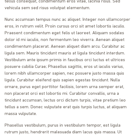
tellus consequat, condimentum eros vitae, lacinia risus. Sed
vehicula sem sed risus volutpat elementum.
Nunc accumsan tempus nunc ac aliquet. Integer non ullamcorper
eros, in rutrum velit. Proin cursus orci sit amet lobortis iaculis.
Praesent condimentum eget felis ut laoreet. Aliquam sodales
dolor id mi iaculis, non fermentum leo viverra. Aenean aliquet
condimentum placerat. Aenean aliquet diam arcu. Curabitur ac
ligula sem. Mauris tincidunt mauris at ligula tincidunt interdum.
Vestibulum ante ipsum primis in faucibus orci luctus et ultrices
posuere cubilia Curae; Phasellus sagittis, eros ut iaculis varius,
lorem nibh ullamcorper sapien, nec posuere justo massa quis
ligula. Curabitur eleifend quis sapien egestas tincidunt. Nulla
ornare, purus eget porttitor facilisis, lorem urna semper erat,
non placerat orci est lobortis mi. Curabitur convallis, urna a
tincidunt accumsan, lectus orci dictum turpis, vitae pretium leo
tellus a sem. Donec vulputate erat quis turpis luctus, at aliquam
massa vulputate.
Phasellus vestibulum, purus in vestibulum tempor, est ligula
rutrum justo, hendrerit malesuada diam lacus quis massa. Ut